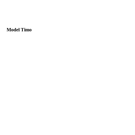
Model Timo